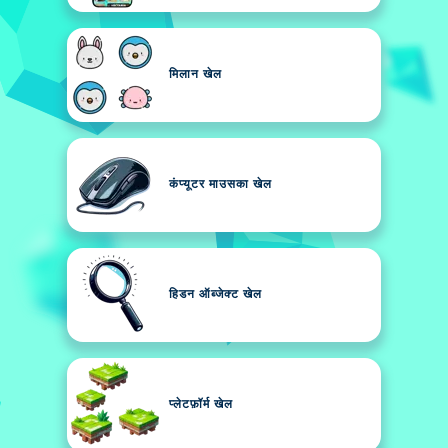
मिलान खेल
कंप्यूटर माउसका खेल
हिडन ऑब्जेक्ट खेल
प्लेटफ़ॉर्म खेल