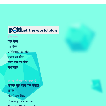
Let the world play
लोकप्रिय
कार गेम्स
.io गेम्स
2 खिलाड़ी का खेल
पजल का खेल
ड्रेस उप का खेल
सभी खेल
हमें आपकी सहायता करने दें
अक्सर पूछे जाने वाले सवाल
संपर्क
गोपनीयता केंद्र
Privacy Statement