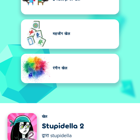
महजोंग खेल
रंगीन खेल
खेल
Stupidella 2
द्वारा
stupidella