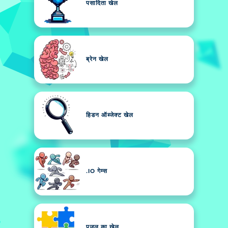
पसादिता खेल
ब्रेन खेल
हिडन ऑब्जेक्ट खेल
.IO गेम्स
पजल का खेल