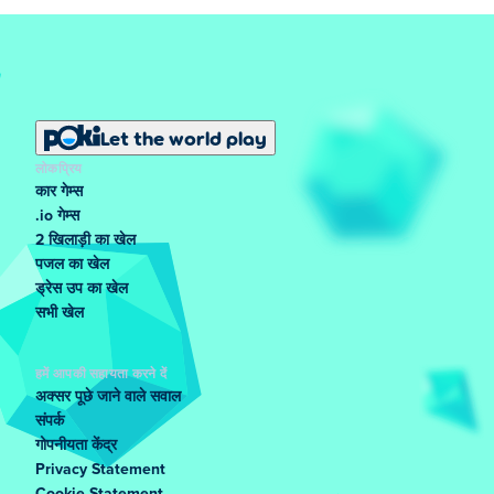
Let the world play
लोकप्रिय
कार गेम्स
.io गेम्स
2 खिलाड़ी का खेल
पजल का खेल
ड्रेस उप का खेल
सभी खेल
हमें आपकी सहायता करने दें
अक्सर पूछे जाने वाले सवाल
संपर्क
गोपनीयता केंद्र
Privacy Statement