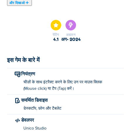
और दिखाओ
यहाँ आप Who Is? खेल सकते हैं। Who Is? हमारे चुने हुए पजल का
खेल में से एक है।
रेटिंग
अद्यतन
4.1
अग॰ 2024
इस गेम के बारे में
नियंत्रण
चीज़ों के साथ इंटरैक्ट करने के लिए उन पर माउस क्लिक
(Mouse click) या टैप (Tap) करें।
समर्थित डिवाइस
डेस्कटॉप, फ़ोन और टैबलेट
डेवलपर
Unico Studio