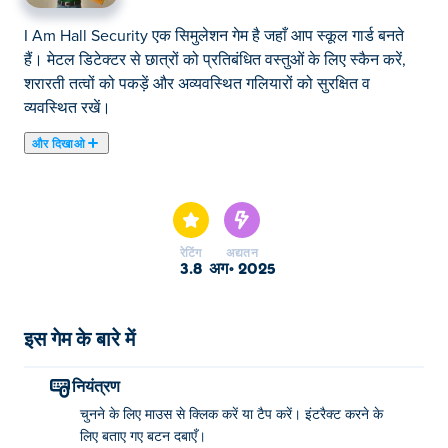
I Am Hall Security एक सिमुलेशन गेम है जहाँ आप स्कूल गार्ड बनते
हैं। मेटल डिटेक्टर से छात्रों को प्रतिबंधित वस्तुओं के लिए स्कैन करें,
शरारती तत्वों को पकड़ें और अव्यवस्थित गलियारों को सुरक्षित व
व्यवस्थित रखें।
और दिखाओ
आई एम हॉल सिक्योरिटी एक 3D गेम है जिसमें आप एक अफरा-तफरी से
भरे स्कूल में नए हॉल मॉनिटर की भूमिका निभाते हैं! हॉल में गश्त करें,
छुपकर उपद्रव करने वालों को पकड़ें, छात्रों की जाँच करें, उनके सामान
की जाँच करें, और ज़रूरत पड़ने पर उन्हें अनुमति दें या उन्हें पकड़ें।
रेटिंग
अद्यतन
आलसी शिक्षकों और हर जगह घटित होने वाली अजीबोगरीब घटनाओं के
3.8
अग॰ 2025
बीच, व्यवस्था बनाए रखना आपकी ज़िम्मेदारी है। क्या आपको लगता है कि
आप इस अराजकता को संभाल सकते हैं और स्कूल को नियंत्रण में रख
सकते हैं?
इस गेम के बारे में
आई एम हॉल सिक्योरिटी कैसे खेलें?
नियंत्रण
चुनने के लिए माउस से क्लिक करें या टैप करें। इंटरैक्ट करने के
चुनाव करने के लिए क्लिक या टैप करें। बातचीत करने के लिए संबंधित
लिए बताए गए बटन दबाएँ।
बटन या कुंजियाँ दबाएँ।