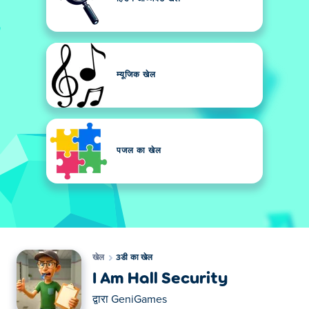
म्यूजिक खेल
पजल का खेल
खेल
3डी का खेल
I Am Hall Security
द्वारा
GeniGames