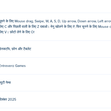
 और जो भी वस्तु आपको पसंद आए उसे चुन लें!
ा के पास जाना, Z से पिछली गुड़िया के पास वापस जाना
घूमने के लिए Mouse drag, Swipe, W, A, S, D, Up arrow, Down arrow, Left arrow, 
 P दबाएं, फिर अपने इच्छित विकल्प पर क्लिक या टैप करें
लिए C और पिछली वाली के लिए Z दबाओ। मेनू खोलने के लिए P, फिर चुनने के लिए Mouse cli
लिए V। फ़ोटो लेने के लिए O!
रने के लिए V दबाएं, तथा समूह फोटो के लिए उसे बिल्कुल स्थिर रखें!
 सही छवि कैप्चर करने के लिए O दबाएं
डेस्कटॉप, फ़ोन और टैबलेट
 है। उनके पास और भी बेहतरीन गेम्स हैं Poki (पोकी):
Merge Monster Battles
,
Entrevero Games
s
,
Bearsus
,
Cozy Room Design
, full-metal-football,
Blobby Slime
्यूटी गेम्स
 हूं?
े हैं।
दिसंबर 2025
र हाई ड्रेस-अप खेल सकता हूं?