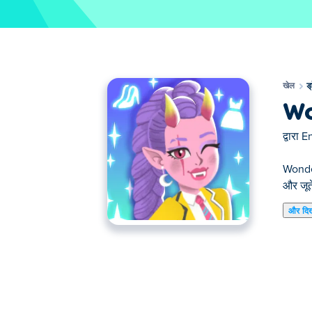
खेल
ड
Wo
द्वारा
E
Wonder 
और जूत
और दि
वंडर हाई ड्रेस-अप एक बेहद फैशनेबल ड्रेस-अप गेम
डरावने फैशन में तैयार करें! अपने चेहरे, पोशाक, जूते
वंडर हाई ड्रेस-अप कैसे खेलें?
इधर-उधर ले जाना: अपने माउस या उंगली से