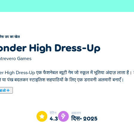
्रेस उप का खेल
nder High Dress-Up
ntrevero Games
High Dress-Up एक फैशनेबल ब्यूटी गेम जो स्कूल में भूतिया अंदाज़ लाता है। डराव
े या पंख बदलकर स्टाइलिश सहपाठियों के लिए एक डरावनी अलमारी बनाएँ।
खाओ
 है जहाँ आप स्टाइलिश जीवों का अपना खौफनाक वर्ग बना सकते हैं। अपने किरदा
, पूँछ और पंखों को अपनी पसंद के अनुसार ढालें! क्या आपमें वंडर हाई का सबसे भयाव
रेटिंग
अद्यतन
4.3
दिस॰ 2025
 खींचें, WASD या तीर कुंजियों का उपयोग करें।