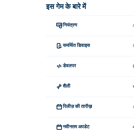
इस गेम के बारे में
आइटम का चयन करने के लिए क्लिक या टैप करें.
डायमंड मेकअप का निर्माण किसने किया?
नियंत्रण
डायमंड मेकअप Ercin द्वारा बनाया गया है। उनके अन्य
मैं डायमंड मेकअप मुफ्त में कैसे खेल सकता हूं
समर्थित डिवाइस
आप डायमंड मेकअप को मुफ्त में Poki पर खेल सकते ह
डेवलपर
क्या मैं मोबाइल डिवाइस और डेस्कटॉप पर ड
डायमंड मेकअप आपके कंप्यूटर और मोबाइल उपकरणों
शैली
ब
रिलीज़ की तारीख़
नवीनतम अपडेट