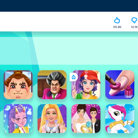
39.8K
12.1K