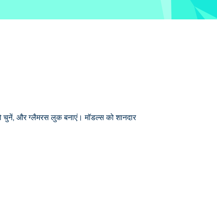
चुनें, और ग्लैमरस लुक बनाएं। मॉडल्स को शानदार
ने वाले लुक बनाएँ। परफेक्ट हाई-फ़ैशन मेकओवर के
त्नों का उपयोग करें! क्या आप चकाचौंध करने और