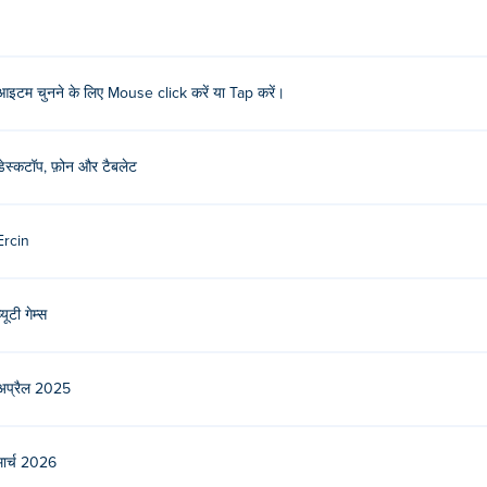
आइटम चुनने के लिए Mouse click करें या Tap करें।
 गेम यहाँ खेलें Poki (पोकी): satisbox!
?
डेस्कटॉप, फ़ोन और टैबलेट
ैं।
Ercin
ायमंड मेकअप खेल सकता हूँ?
 जैसे फोन और टैबलेट पर खेला जा सकता है।
्यूटी गेम्स
अप्रैल 2025
मार्च 2026