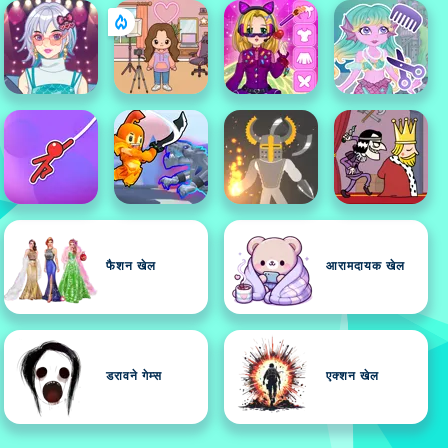
फैशन खेल
आरामदायक खेल
डरावने गेम्स
एक्शन खेल