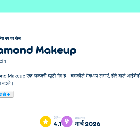
्रेस उप का खेल
amond Makeup
cin
d Makeup एक लक्जरी ब्यूटी गेम है। चमकीले मेकअप लगाएं, हीरे वाले आईशैडो 
 बदलें।
खाओ
नात्मकता से मिलती है! शानदार मॉडल को चमकदार रत्नों से बदलें और जबड़े छोड़
ैच करें। अतिरिक्त चमक जोड़ने और हर बदलाव को चमकदार बनाने के लिए विभिन्न र
रेटिंग
अद्यतन
4.1
मार्च 2026