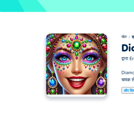
खेल
ड
Di
द्वारा
Er
Diamon
चमक से
और दि
डायमंड मेकअप एक ड्रेसअप गेम है जहाँ विलासिता रच
लिए एलिगेंट, बोल्ड या ठाठ स्टाइल को मिक्स एंड म
ग्लैमर की रानी बनने के लिए तैयार हैं?
डायमंड मेकअप कैसे खेलें?