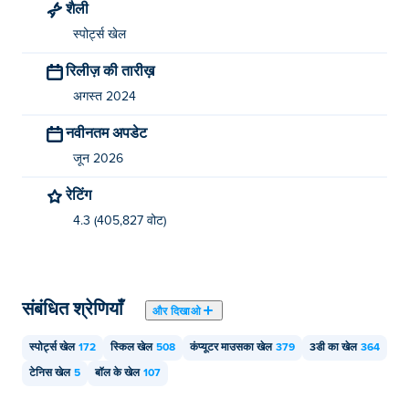
शैली
मैं निःशुल्क पिंग पोंग गो कैसे खेल सकता हूँ?
स्पोर्ट्स खेल
रिलीज़ की तारीख़
आप Poki पर मुफ्त में पिंग पोंग गो! खेल सकते हैं।
अगस्त 2024
क्या मैं मोबाइल डिवाइस और डेस्कटॉप पर पिंग पोंग गो खेल
नवीनतम अपडेट
सकता हूँ?
जून 2026
पिंग पोंग गो! को आपके कंप्यूटर और मोबाइल डिवाइस जैसे फोन और
रेटिंग
टैबलेट पर खेला जा सकता है।
4.3 (405,827 वोट)
संबंधित श्रेणियाँ
और दिखाओ
स्पोर्ट्स खेल
172
स्किल खेल
508
कंप्यूटर माउसका खेल
379
3डी का खेल
364
टेनिस खेल
5
बॉल के खेल
107