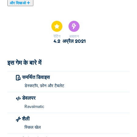
और दिखाओ
यहाँ आप Pool Club खेल सकते हैं। Pool Club हमारे चुने हुए बिलियर्ड
का खेल में से एक है।
रेटिंग
अद्यतन
4.2
अप्रैल 2021
इस गेम के बारे में
समर्थित डिवाइस
डेस्कटॉप, फ़ोन और टैबलेट
डेवलपर
Ravalmatic
शैली
स्किल खेल