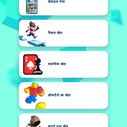
मोबाइल गेम्स
स्किल खेल
क्लासिक खेल
ऑब्स्टैले का खेल
भागने वला खेल