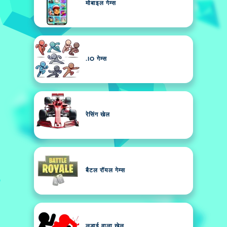
मोबाइल गेम्स
.IO गेम्स
रेसिंग खेल
बैटल रॉयल गेम्स
लड़ाई वाला खेल