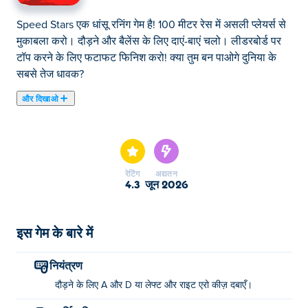
Speed Stars एक धांसू रनिंग गेम है! 100 मीटर रेस में असली प्लेयर्स से
मुकाबला करो। दौड़ने और बैलेंस के लिए दाएं-बाएं चलो। लीडरबोर्ड पर
टॉप करने के लिए फटाफट फिनिश करो! क्या तुम बन पाओगे दुनिया के
सबसे तेज धावक?
और दिखाओ
स्पीड स्टार्स में रोमांच का भरपूर आनंद लेने के लिए तैयार हो जाइए, यह
एक ऐसा रोमांचक रनिंग गेम है जो आपकी फुर्ती और टाइमिंग की परीक्षा
लेता है। क्लासिक ट्रैक एंड फील्ड इवेंट्स से प्रेरित इन ज़ोरदार रेसों में
जीत हासिल करने के लिए दौड़ें और हर कदम को परफेक्ट बनाएं। अपने
रेटिंग
अद्यतन
एथलीट को कस्टमाइज़ करें, अपने कौशल को निखारें, अपना सर्वश्रेष्ठ
4.3
जून 2026
प्रदर्शन करें और दुनिया भर के लीडरबोर्ड पर प्रतिस्पर्धा करें। सीखना
आसान है, लेकिन महारत हासिल करना मुश्किल—क्या आप स्पीड स्टार
बनने के लिए तैयार हैं?
इस गेम के बारे में
मैं स्पीड स्टार्स कैसे खेलूं?
नियंत्रण
दौड़ने के लिए A और D या लेफ्ट और राइट एरो कीज़ दबाएँ।
दौड़ने के लिए A और D या बाएँ और दाएँ तीर कुंजियों का उपयोग करें!