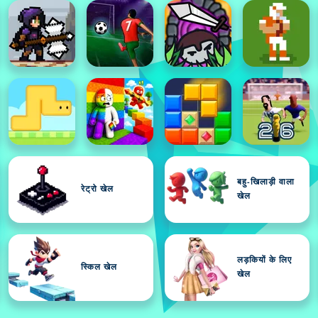
बहु-खिलाड़ी वाला
रेट्रो खेल
खेल
लड़कियों के लिए
स्किल खेल
खेल