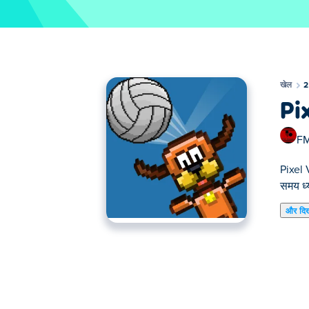
खेल
2
Pi
FM
Pixel V
समय ध्
और दि
यहाँ आप Pixel Volley खेल सकते हैं। Pixel Volley ह