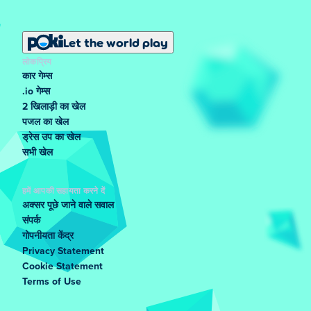
Let the world play
लोकप्रिय
कार गेम्स
.io गेम्स
2 खिलाड़ी का खेल
पजल का खेल
ड्रेस उप का खेल
सभी खेल
हमें आपकी सहायता करने दें
अक्सर पूछे जाने वाले सवाल
संपर्क
गोपनीयता केंद्र
Privacy Statement
Cookie Statement
Terms of Use