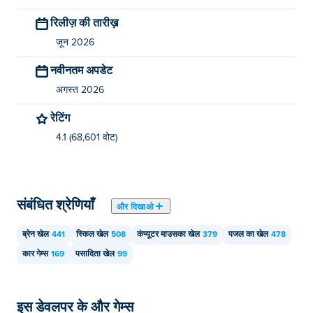
मैं कार सर्कल गेम मुफ्त में कैसे खेल सकता हूँ?
रिलीज़ की तारीख़
आप Poki पर Car Circle गेम मुफ्त में खेल सकते हैं।
जून 2026
क्या मैं कार सर्कल गेम को मोबाइल और डेस्कटॉप डिवाइस पर
नवीनतम अपडेट
खेल सकता हूँ?
अगस्त 2026
कार सर्कल गेम को आप अपने कंप्यूटर और मोबाइल डिवाइस जैसे फोन
रेटिंग
और टैबलेट पर खेल सकते हैं।
4.1 (68,601 वोट)
संबंधित श्रेणियाँ
और दिखाओ
ब्रेन खेल
441
स्किल खेल
508
कंप्यूटर माउसका खेल
379
पजल का खेल
478
कार गेम्स
169
पसादिता खेल
99
इस डेवलपर के और गेम्स