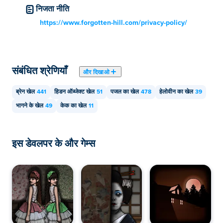
निजता नीति
https://www.forgotten-hill.com/privacy-policy/
संबंधित श्रेणियाँ
और दिखाओ
ब्रेन खेल
441
हिडन ऑब्जेक्ट खेल
51
पजल का खेल
478
हेलोवीन का खेल
39
भागने के खेल
49
केक का खेल
11
इस डेवलपर के और गेम्स