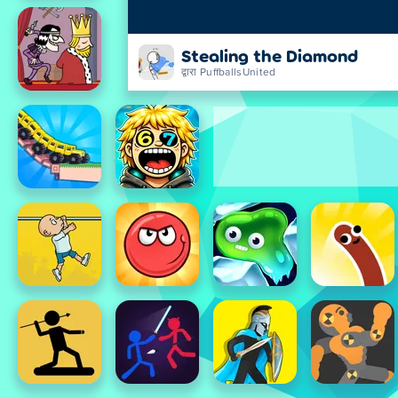
Stealing the Diamond
द्वारा PuffballsUnited