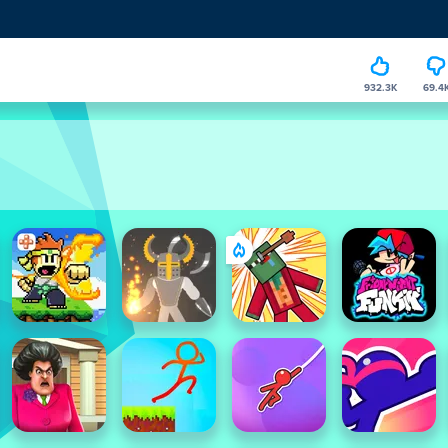
932.3K
69.4