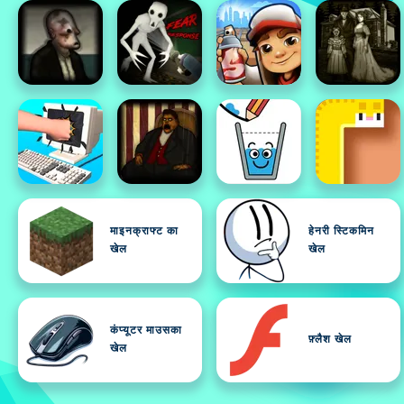
माइनक्राफ्ट का
हेनरी स्टिकमिन
खेल
खेल
कंप्यूटर माउसका
फ़्लैश खेल
खेल