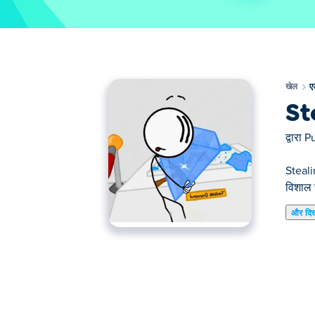
खेल
ए
St
द्वारा
Pu
Steali
विशाल 
और दि
यहाँ आप Stealing the Diamond खेल सकते हैं। Ste