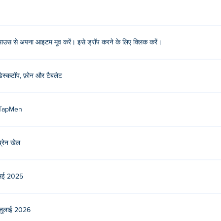
िए क्लिक करें!
माउस से अपना आइटम मूव करें। इसे ड्रॉप करने के लिए क्लिक करें।
ेम है!
डेस्कटॉप, फ़ोन और टैबलेट
TapMen
ज रोट खेल सकता हूँ?
से फोन और टैबलेट पर खेला जा सकता है।
ब्रेन खेल
मई 2025
जुलाई 2026