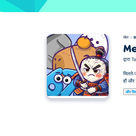
खेल
B
Me
द्वारा
T
मिलते-
हों और 
और दि
मर्ज रोट ब्रेनरोट तरबूज़-शैली का मर्ज गेम है जिसमें
देखें। ट्रेंडी इटैलियन ब्रेनरोट और गीगा थीम से ले
तब तक गिराएँ, और देखें कि आप क्या पागलपन पैदा कर
मर्ज रोट कैसे खेलें?