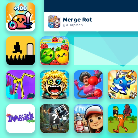
Merge Rot
द्वारा TapMen