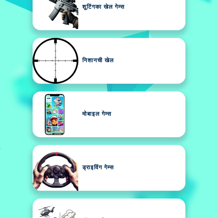
शूटिंगका खेल गेम्स
निशानची खेल
मोबाइल गेम्स
ड्राइविंग गेम्स