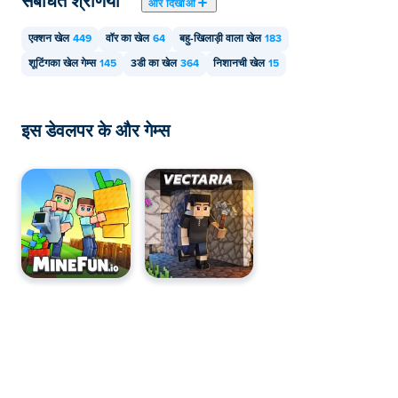
संबंधित श्रेणियाँ
और दिखाओ
एक्शन खेल
449
वॉर का खेल
64
बहु-खिलाड़ी वाला खेल
183
शूटिंगका खेल गेम्स
145
3डी का खेल
364
निशानची खेल
15
इस डेवलपर के और गेम्स