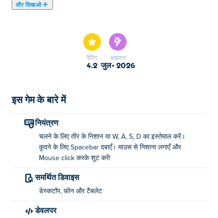
और दिखाओ
यहाँ आप Cryzen.io खेल सकते हैं। Cryzen.io हमारे चुने हुए .io गेम्स
में से एक है।
रेटिंग
अद्यतन
4.2
जुल॰ 2026
इस गेम के बारे में
नियंत्रण
चलने के लिए तीर के निशान या W, A, S, D का इस्तेमाल करें।
कूदने के लिए Spacebar दबाएँ। माउस से निशाना लगाएँ और
Mouse click करके शूट करें!
समर्थित डिवाइस
डेस्कटॉप, फ़ोन और टैबलेट
डेवलपर