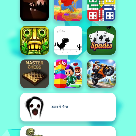
डरावने गेम्स