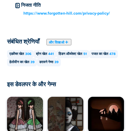
निजता नीति
आप Poki पर फॉरगॉटन हिल: द वार्डरोब 5 मुफ्त में खेल सकते हैं।
https://www.forgotten-hill.com/privacy-policy/
क्या मैं मोबाइल डिवाइस और डेस्कटॉप पर फॉरगॉटन हिल: द
वार्डरोब 5 खेल सकता हूं?
फॉरगॉटन हिल: द वार्डरोब 5 को आप अपने कंप्यूटर और मोबाइल डिवाइस
संबंधित श्रेणियाँ
और दिखाओ
जैसे फोन और टैबलेट पर खेल सकते हैं।
एडवेंचर खेल
306
ब्रेन खेल
441
हिडन ऑब्जेक्ट खेल
51
पजल का खेल
478
हेलोवीन का खेल
39
डरावने गेम्स
39
इस डेवलपर के और गेम्स