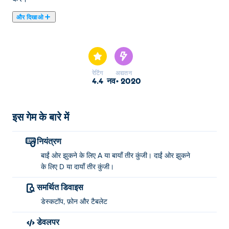
और दिखाओ
यहाँ आप Stock Car Hero खेल सकते हैं। Stock Car Hero हमारे
चुने हुए रेसिंग खेल में से एक है।
रेटिंग
अद्यतन
4.4
नव॰ 2020
इस गेम के बारे में
नियंत्रण
बाईं ओर झुकने के लिए A या बायाँ तीर कुंजी। दाईं ओर झुकने
के लिए D या दायाँ तीर कुंजी।
समर्थित डिवाइस
डेस्कटॉप, फ़ोन और टैबलेट
डेवलपर