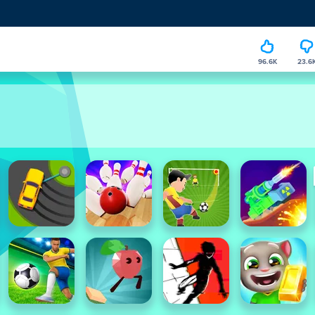
96.6K
23.6