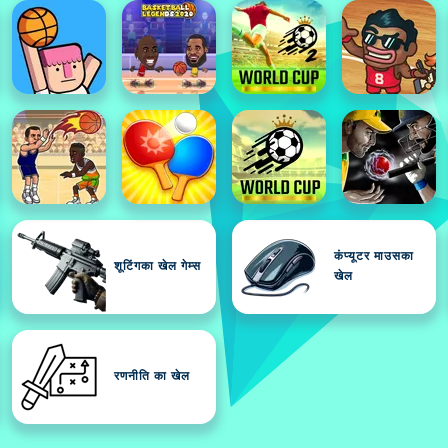
कंप्यूटर माउसका
शूटिंगका खेल गेम्स
खेल
रणनीति का खेल