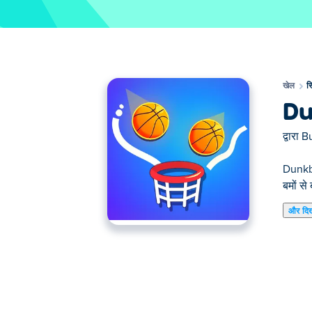
खेल
स
Du
द्वारा
B
Dunkbr
बमों से
और दि
यहाँ आप Dunkbrush खेल सकते हैं। Dunkbrush हमार