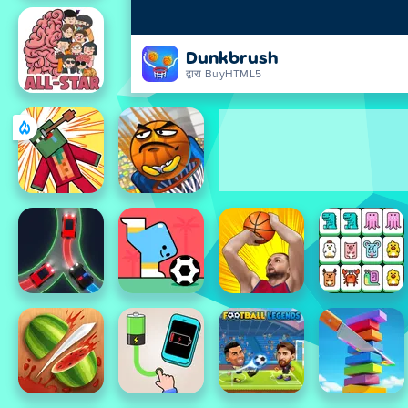
Dunkbrush
द्वारा BuyHTML5