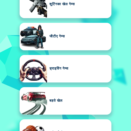
शूटिंगका खेल गेम्स
जीटीए गेम्स
ड्राइविंग गेम्स
बहते खेल