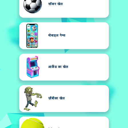
सॉकर खेल
मोबाइल गेम्स
आर्केड का खेल
ज़ोंबीका खेल