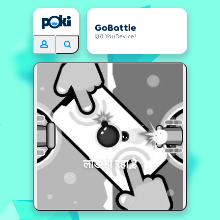
GoBattle
द्वारा YouDevice!
लोड हो रहा है