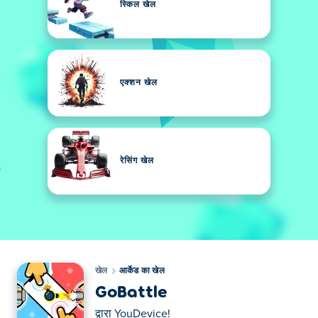
स्किल खेल
एक्शन खेल
रेसिंग खेल
खेल
आर्केड का खेल
GoBattle
द्वारा
YouDevice!