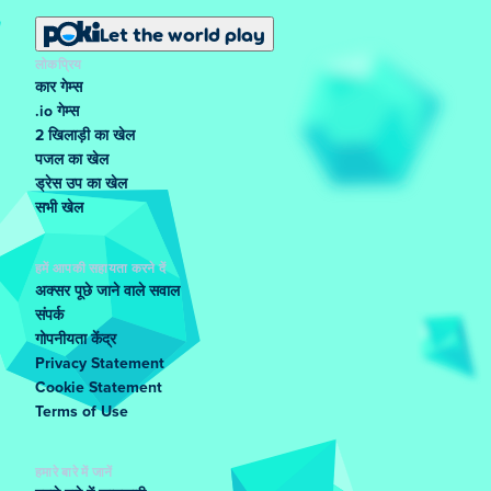
Let the world play
लोकप्रिय
कार गेम्स
.io गेम्स
2 खिलाड़ी का खेल
पजल का खेल
ड्रेस उप का खेल
सभी खेल
हमें आपकी सहायता करने दें
अक्सर पूछे जाने वाले सवाल
संपर्क
गोपनीयता केंद्र
Privacy Statement
Cookie Statement
Terms of Use
हमारे बारे में जानें