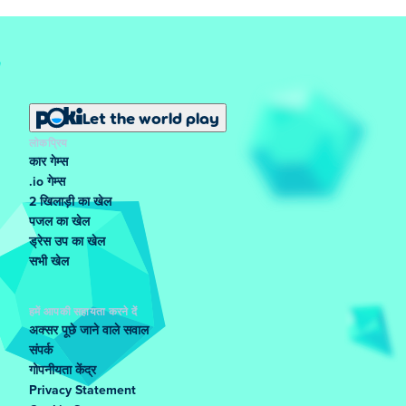
Let the world play
लोकप्रिय
कार गेम्स
.io गेम्स
2 खिलाड़ी का खेल
पजल का खेल
ड्रेस उप का खेल
सभी खेल
हमें आपकी सहायता करने दें
अक्सर पूछे जाने वाले सवाल
संपर्क
गोपनीयता केंद्र
Privacy Statement