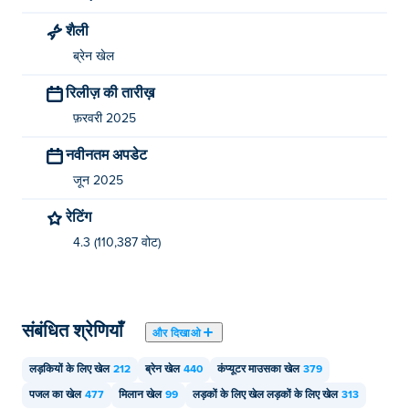
क्या मैं मोबाइल डिवाइस और डेस्कटॉप पर गेस द इमोजीज़ खेल
शैली
सकता हूँ?
ब्रेन खेल
अनुमान लगाइए कि इमोजी आपके कंप्यूटर और मोबाइल डिवाइस जैसे फोन
रिलीज़ की तारीख़
और टैबलेट पर चलाए जा सकते हैं।
फ़रवरी 2025
नवीनतम अपडेट
जून 2025
रेटिंग
4.3 (110,387 वोट)
संबंधित श्रेणियाँ
और दिखाओ
लड़कियों के लिए खेल
212
ब्रेन खेल
440
कंप्यूटर माउसका खेल
379
पजल का खेल
477
मिलान खेल
99
लड़कों के लिए खेल लड़कों के लिए खेल
313