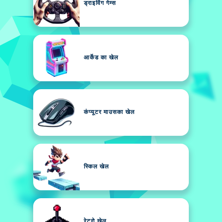
ड्राइविंग गेम्स
आर्केड का खेल
कंप्यूटर माउसका खेल
स्किल खेल
रेट्रो खेल