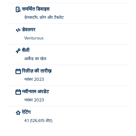
समर्थित डिवाइस
डेस्कटॉप, फ़ोन और टैबलेट
डेवलपर
Venturous
शैली
आर्केड का खेल
रिलीज़ की तारीख़
नवंबर 2023
नवीनतम अपडेट
नवंबर 2023
रेटिंग
4.1 (126,615 वोट)