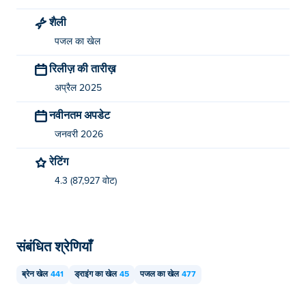
आप Poki पर मुफ्त में Draw Wire खेल सकते हैं।
शैली
क्या मैं मोबाइल डिवाइस और डेस्कटॉप पर Draw Wire खेल
पजल का खेल
सकता हूँ?
रिलीज़ की तारीख़
ड्रा वायर को आपके कंप्यूटर और मोबाइल डिवाइस जैसे फोन और टैबलेट
अप्रैल 2025
पर खेला जा सकता है।
नवीनतम अपडेट
जनवरी 2026
रेटिंग
4.3 (87,927 वोट)
संबंधित श्रेणियाँ
ब्रेन खेल
441
ड्राइंग का खेल
45
पजल का खेल
477