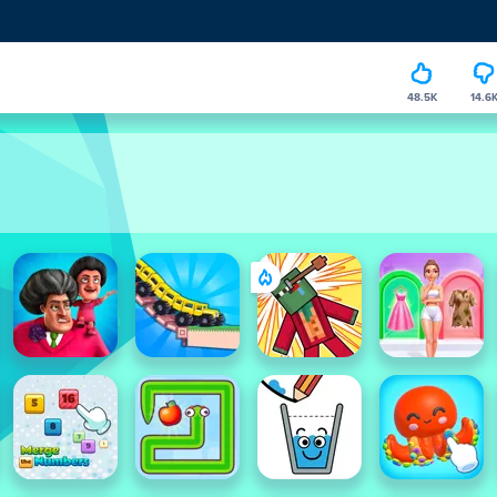
48.5K
14.6