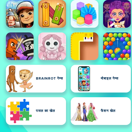
BRAINROT गेम्स
मोबाइल गेम्स
पजल का खेल
फैशन खेल