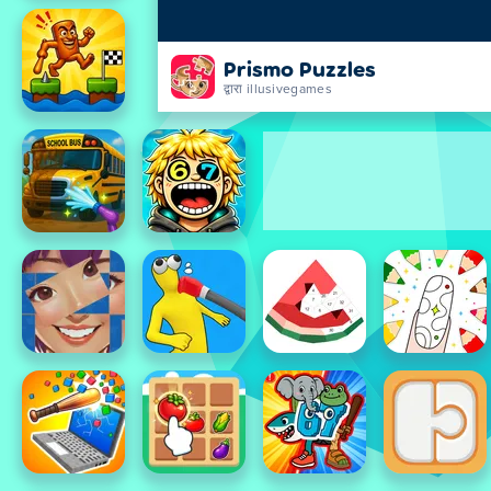
Prismo Puzzles
द्वारा illusivegames