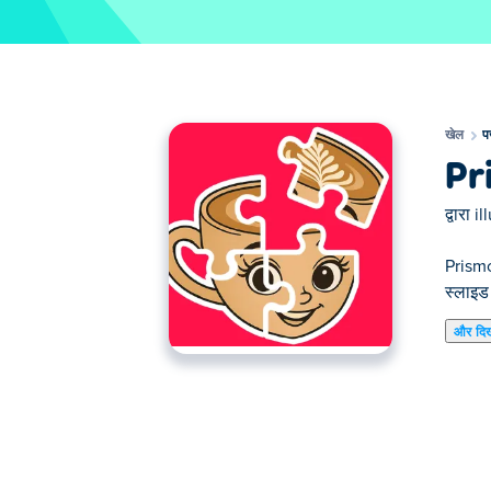
खेल
प
Pr
द्वारा
il
Prismo
स्लाइड 
और दि
यहाँ आप Prismo Puzzles खेल सकते हैं। Prismo Pu