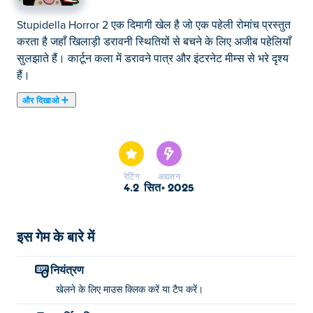
Stupidella Horror 2 एक दिमागी खेल है जो एक पहेली रोमांच प्रस्तुत
करता है जहाँ खिलाड़ी डरावनी स्थितियों से बचने के लिए अजीब पहेलियाँ
सुलझाते हैं। कार्टून कला में डरावने पात्र और इंटरनेट मीम्स से भरे दृश्य
हैं।
और दिखाओ
स्टुपिडेला हॉरर 2 एक अजीबोगरीब सीक्वल है जहाँ दुःस्वप्न और भी ज़्यादा
अजीबोगरीब पहेलियों और मीम्स से भरे डरावने दृश्यों के साथ जारी रहता
है! शापित तर्क, बेतुके आश्चर्यों और दिमाग घुमा देने वाले स्तरों से गुज़रते
हुए, जो आपको हर मोड़ पर अनुमान लगाने पर मजबूर करते हैं, क्लिक
रेटिंग
अद्यतन
करके आगे बढ़ें। एक गलत कदम अराजकता या अब तक के सबसे मज़ेदार
4.2
सित॰ 2025
विनाश का कारण बन सकता है। हँसने, चीखने और अपना रास्ता
निकालने के लिए तैयार हैं?
इस गेम के बारे में
स्टुपिडेला हॉरर 2 कैसे खेलें
नियंत्रण
खेलने के लिए क्लिक करें या टैप करें!
खेलने के लिए माउस क्लिक करें या टैप करें।
स्टुपिडेला हॉरर 2 का निर्माण किसने किया?