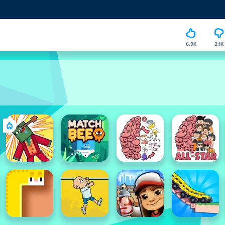
6.9K
2.1K