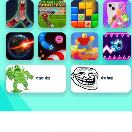
राक्षस खेल
मीम गेम्स