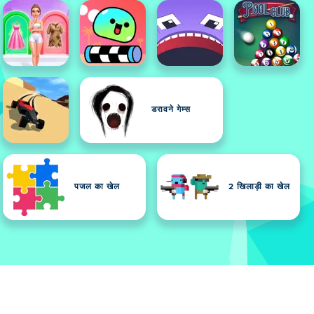
डरावने गेम्स
पजल का खेल
2 खिलाड़ी का खेल