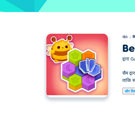
खेल
म
Be
द्वारा
G
सैम द्व
ताकि स
और दि
सैम द्वारा मधुमक्खी सॉर्ट एक हेक्सा सॉर्टिंग पहेली है
अपनी चालों की सावधानीपूर्वक योजना बनाएँ, प्यारी मधुम
टाइलें इकट्ठा करें। आराम करने, छाँटने और कुछ नया 
सैम द्वारा बी सॉर्ट कैसे खेलें?