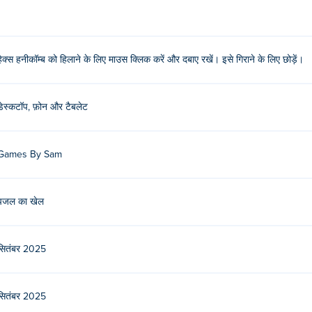
ं और दबाए रखें, इसे छोड़ने के लिए छोड़ दें।
हेक्स हनीकॉम्ब को हिलाने के लिए माउस क्लिक करें और दबाए रखें। इसे गिराने के लिए छोड़ें।
या है। यह उनका पहला गेम है!
ं?
डेस्कटॉप, फ़ोन और टैबलेट
Games By Sam
Bee Sort by Sam खेल सकता हूँ?
वाइस जैसे फोन और टैबलेट पर खेला जा सकता है।
पजल का खेल
सितंबर 2025
सितंबर 2025