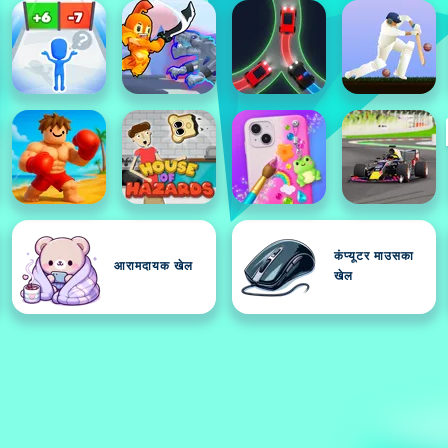
कंप्यूटर माउसका
आरामदायक खेल
खेल