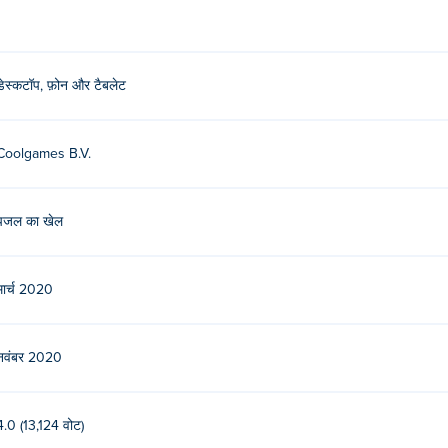
डेस्कटॉप, फ़ोन और टैबलेट
Coolgames B.V.
पजल का खेल
मार्च 2020
नवंबर 2020
4.0 (13,124 वोट)