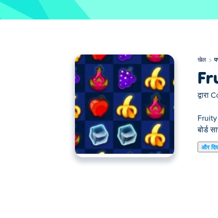
खेल
प
Fr
द्वारा
C
Fruity 
बोर्ड स
और दि
यहाँ आप Fruity Party खेल सकते हैं। Fruity Party 