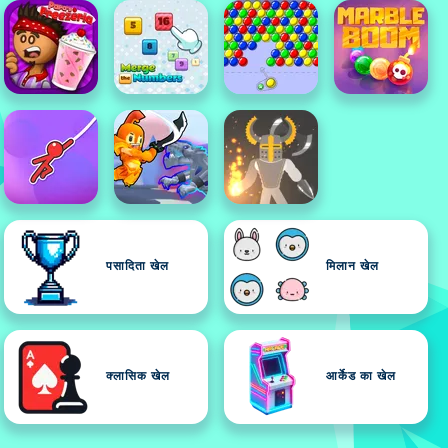
पसादिता खेल
मिलान खेल
क्लासिक खेल
आर्केड का खेल