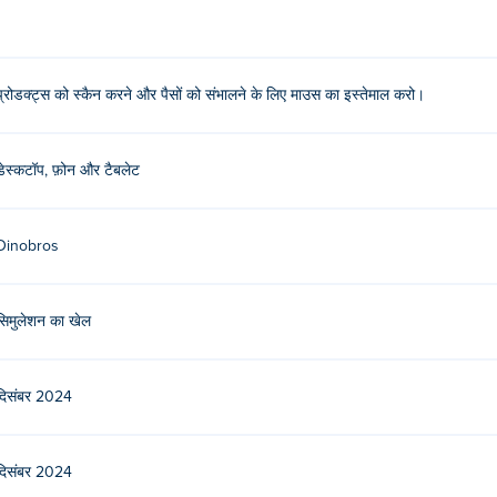
े लिए माउस का उपयोग करें!
?
प्रोडक्ट्स को स्कैन करने और पैसों को संभालने के लिए माउस का इस्तेमाल करो।
नके अन्य गेम यहाँ खेलें Poki (पोकी): goal-training और
Sticker Album
!
े खेल सकता हूँ?
डेस्कटॉप, फ़ोन और टैबलेट
 हैं।
Dinobros
सुपर टिनी मार्केट खेल सकता हूँ?
डिवाइस जैसे फोन और टैबलेट पर खेला जा सकता है।
सिमुलेशन का खेल
दिसंबर 2024
दिसंबर 2024