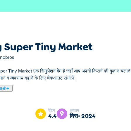
 Super Tiny Market
inobros
er Tiny Market एक सिमुलेशन गेम है जहाँ आप अपनी किराने की दुकान चलाते हैं। 
ाने व व्यवसाय बढ़ाने के लिए चेकआउट संभालें।
खाओ
! इस प्रबंधन सिमुलेशन गेम में, आपको आने वाले सभी ग्राहकों की मदद करनी होगी, उनक
करके, आप बेचने के लिए नए आइटम अनलॉक कर सकते हैं, जैसे सैंडविच, सुशी, सो
रेटिंग
अद्यतन
4.4
दिस॰ 2024