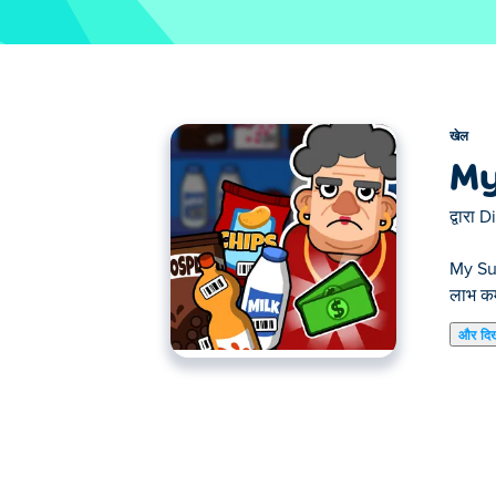
खेल
My
द्वारा
D
My Sup
लाभ कम
और दि
माई सुपर टिनी मार्केट में बेहतरीन सुपरमार्केट चलाएँ
बदलाव देकर। अपने ग्राहकों की अच्छी तरह से मदद 
खुश करो!
माई सुपर टिनी मार्केट कैसे खेलें?