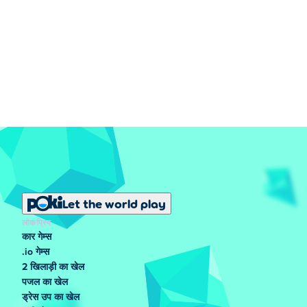
Let the world play
लोकप्रिय
कार गेम्स
.io गेम्स
2 खिलाड़ी का खेल
पजल का खेल
ड्रेस उप का खेल