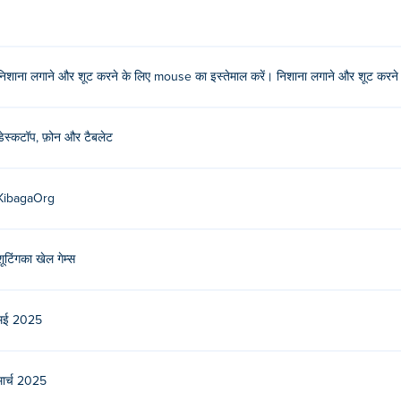
का प्रयोग करें या अपनी उंगली खींचें!
निशाना लगाने और शूट करने के लिए mouse का इस्तेमाल करें। निशाना लगाने और शूट करने क
उनका पहला गेम है Poki (पोकी)!
?
डेस्कटॉप, फ़ोन और टैबलेट
KibagaOrg
 बनाम ज़ॉम्बीज़ खेल सकता हूँ?
डिवाइस जैसे फोन और टैबलेट पर खेला जा सकता है।
शूटिंगका खेल गेम्स
मई 2025
मार्च 2025