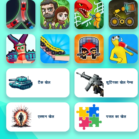
टैंक खेल
शूटिंगका खेल गेम्स
एक्शन खेल
पजल का खेल