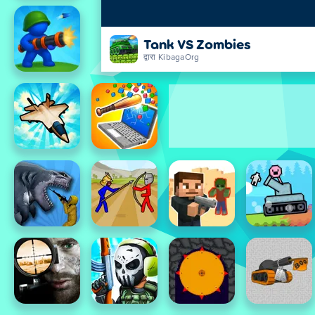
Tank VS Zombies
द्वारा KibagaOrg