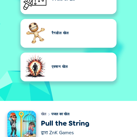
रैगडोल खेल
एक्शन खेल
खेल
पजल का खेल
Pull the String
द्वारा
ZnK Games