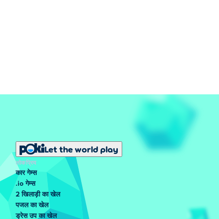
Let the world play
लोकप्रिय
कार गेम्स
.io गेम्स
2 खिलाड़ी का खेल
पजल का खेल
ड्रेस उप का खेल