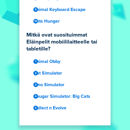
Animal Keyboard Escape
Ants Hunger
Mitkä ovat suosituimmat
Eläinpelit mobiililaitteelle tai
tabletille?
Animal Obby
Cat Simulator
Dino Simulator
Cougar Simulator: Big Cats
Collect n Evolve