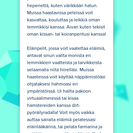
hepenettä, kuten värikkään hatun.
Muissa haastavissa peleissä voit
kasvattaa, kouluttaa ja leikkiä oman
lemmikkisi kanssa. Aivan kuten tekisit
oman kissan- tai koiranpentusi kanssa!
Eläinpelit, jossa voit vaatettaa eläimiä,
antavat sinun valita monista eri
lemmikkien vaatteista ja tarvikkeista
selaamalla niitä hiirelläsi. Muissa
haasteissa voit käyttää näppäimistöäsi
ohjataksesi hahmoasi eri
ympäristöissä. Ui hailta pakoon
virtuaalimeressä tai kisaa
hamstereiden kanssa dirt-
pyöräilyradalla! Voit myös vaikka
auttaa sairaita eläimiä pelatessasi
eläinlääkärinä, tai pelata farmarina ja