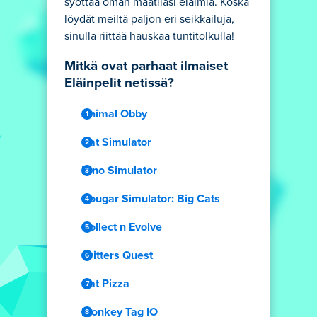
syöttää oman maatilasi eläimiä. Koska
löydät meiltä paljon eri seikkailuja,
sinulla riittää hauskaa tuntitolkulla!
Mitkä ovat parhaat ilmaiset
Eläinpelit netissä?
Animal Obby
Cat Simulator
Dino Simulator
Cougar Simulator: Big Cats
Collect n Evolve
Critters Quest
Cat Pizza
Monkey Tag IO