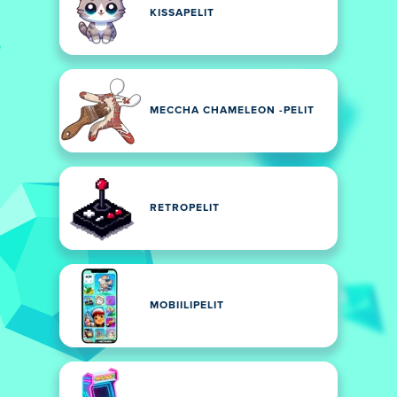
KISSAPELIT
MECCHA CHAMELEON -PELIT
RETROPELIT
MOBIILIPELIT