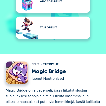
ARCADE-PELIT
TAITOPELIT
PELIT
TAITOPELIT
Magic Bridge
luonut
Neutronized
Magic Bridge on arcade-peli, jossa liikutat alustaa
suojellaksesi söpöjä eläimiä. Liu'uta vasemmalle ja
oikealle napataksesi putoavia lemmikkejä, kerää kolikoita