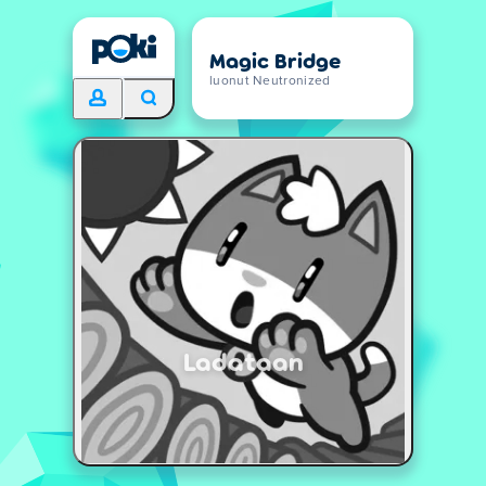
Magic Bridge
luonut Neutronized
Ladataan