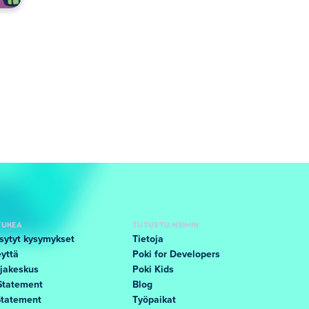
TUKEA
TUTUSTU MEIHIN
sytyt kysymykset
Tietoja
yttä
Poki for Developers
jakeskus
Poki Kids
Statement
Blog
Statement
Työpaikat