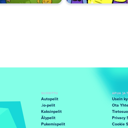
SUOSITTU
APUA JA 
Autopelit
Usein ky
.io-pelit
Ota Yhte
Kaksinpelit
Tietosuo
Älypelit
Privacy 
Pukemispelit
Cookie 