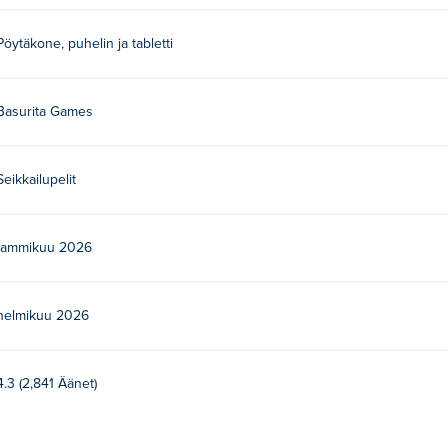
ilmaiseksi?
Pöytäkone, puhelin ja tabletti
ivustolla.
Basurita Games
laitteilla ja tietokoneella?
iililaitteilla, kuten puhelimilla ja tableteilla.
Seikkailupelit
tammikuu 2026
helmikuu 2026
4.3 (2,841 Äänet)