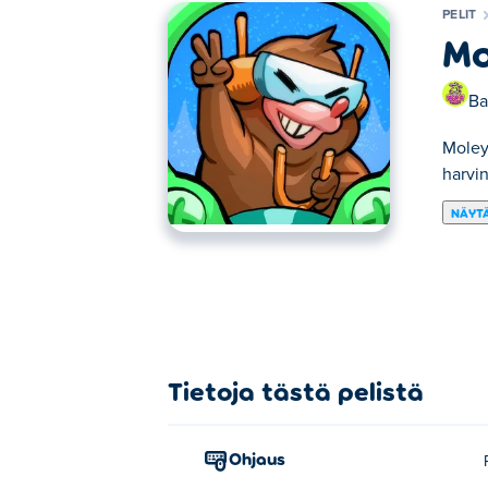
PELIT
Mo
Ba
Moley
harvin
NÄYTÄ
Moley Miner on kaivossimulaattori, jossa p
reppusi kaikenlaisilla tavaroilla ja myy ne 
akkusi kestämään pidempään sekä parantaa 
Kuinka pelata Moley Mineria?
Tietoja tästä pelistä
Pyyhkäise, vedä tai käytä WASD/nuolinäpp
Kuka loi Moley Minerin?
Ohjaus
Moley Minerin on luonut Basurita Games. 