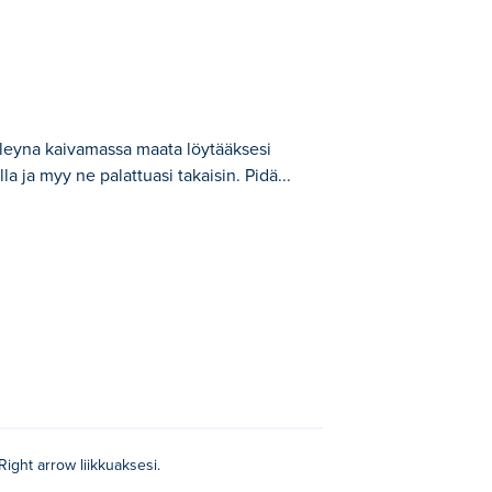
oleyna kaivamassa maata löytääksesi
lla ja myy ne palattuasi takaisin. Pidä...
vinaisia materiaaleja ja fossiileja. Täytä
 sen tyhjenevän! Onneksi voit päivittää
asta?
Right arrow liikkuaksesi.