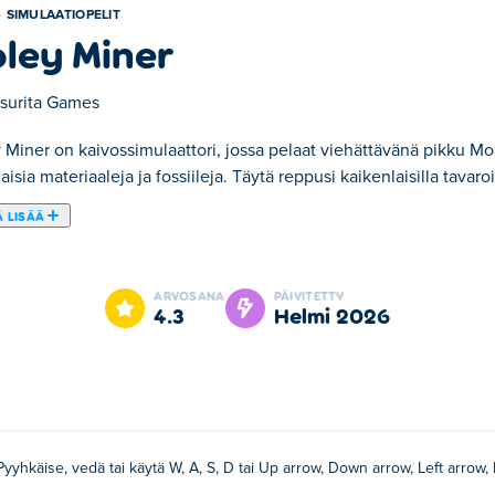
SIMULAATIOPELIT
ley Miner
surita Games
 Miner on kaivossimulaattori, jossa pelaat viehättävänä pikku M
aisia materiaaleja ja fossiileja. Täytä reppusi kaikenlaisilla tavaroi
 LISÄÄ
elaat viehättävänä pikku Moleyna kaivamassa maata löytääksesi har
palattuasi takaisin. Pidä kuitenkin silmällä akkuasi, sillä et halua
ARVOSANA
PÄIVITETTY
poraasi, reppuasi ja jopa ulkonäköäsi! Mitä löydät piilosta mud
4.3
helmi 2026
äimiä Moleyn liikuttamiseen.
Pyyhkäise, vedä tai käytä W, A, S, D tai Up arrow, Down arrow, Left arrow, 
Tämä on heidän ensimmäinen pelinsä Poki:lla!