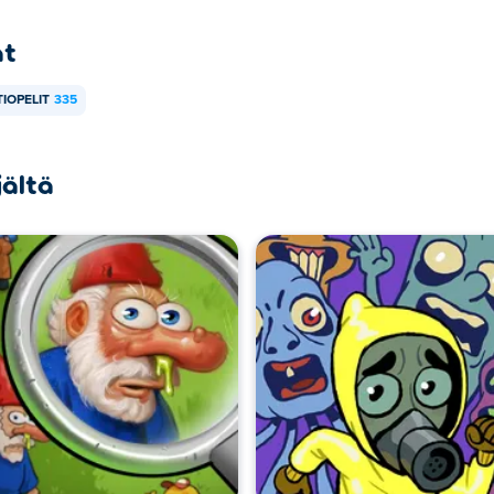
at
IOPELIT
335
jältä