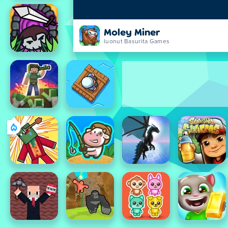
Moley Miner
luonut Basurita Games