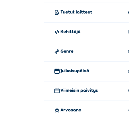
Kuinka voin pelata Moley Mineria 
Tuetut laitteet
Voit pelata Moley Mineria ilmaiseksi Poki-s
Kehittäjä
Voinko pelata Moley Mineria mobiili
Moley Mineria voi pelata tietokoneella ja mob
Genre
Julkaisupäivä
Viimeisin päivitys
Arvosana