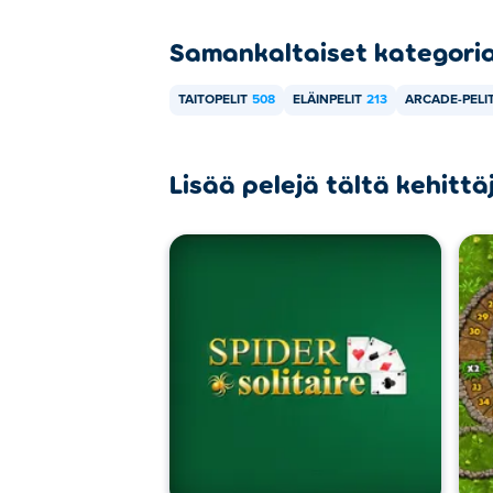
Samankaltaiset kategori
TAITOPELIT
508
ELÄINPELIT
213
ARCADE-PELI
Lisää pelejä tältä kehittä