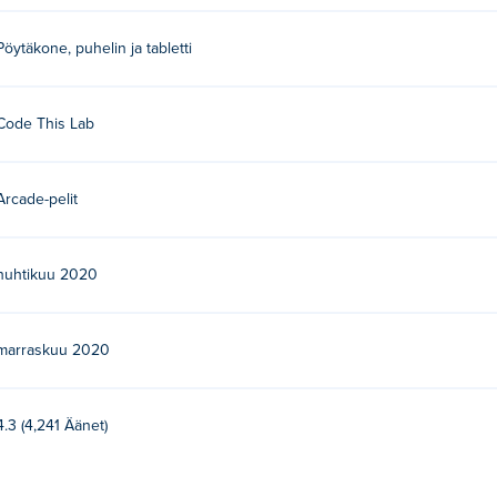
Pöytäkone, puhelin ja tabletti
Code This Lab
Arcade-pelit
huhtikuu 2020
marraskuu 2020
4.3 (4,241 Äänet)