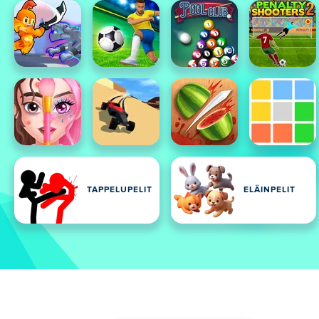
TAPPELUPELIT
ELÄINPELIT