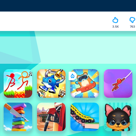
3.5K
763