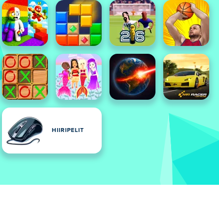
HIIRIPELIT