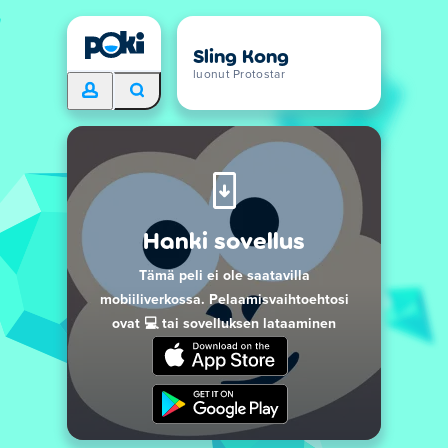
Sling Kong
luonut Protostar
Hanki sovellus
Tämä peli ei ole saatavilla
mobiiliverkossa. Pelaamisvaihtoehtosi
ovat 💻 tai sovelluksen lataaminen