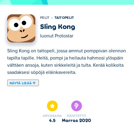
PELIT
TAITOPELIT
Sling Kong
luonut
Protostar
Sling Kong on taitopeli, jossa ammut pomppivan olennon
tapilta tapille. Heitä, pompi ja heilauta hahmosi ylöspäin
välttäen ansoja, kuten sirkkeleitä ja tulta. Kerää kolikoita
saadaksesi söpöjä eläinkavereita.
NÄYTÄ LISÄÄ
Tässä voit pelata peliä Sling Kong. Sling Kong on yksi
valitsemistamme Taitopelit -kategorian peleistä.
ARVOSANA
PÄIVITETTY
4.5
marras 2020