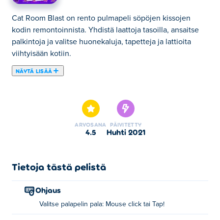
Cat Room Blast on rento pulmapeli söpöjen kissojen
kodin remontoinnista. Yhdistä laattoja tasoilla, ansaitse
palkintoja ja valitse huonekaluja, tapetteja ja lattioita
viihtyisään kotiin.
NÄYTÄ LISÄÄ
Tässä voit pelata peliä Cat Room Blast. Cat Room Blast
on yksi valitsemistamme Älypelit -kategorian peleistä.
ARVOSANA
PÄIVITETTY
4.5
huhti 2021
Tietoja tästä pelistä
Ohjaus
Valitse palapelin pala: Mouse click tai Tap!