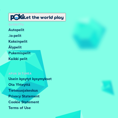
Let the world play
SUOSITTU
Autopelit
.io-pelit
Kaksinpelit
Älypelit
Pukemispelit
Kaikki pelit
APUA JA TUKEA
Usein kysytyt kysymykset
Ota Yhteyttä
Tietosuojakeskus
Privacy Statement
Cookie Statement
Terms of Use