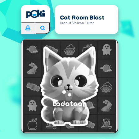
Cat Room Blast
luonut Volkan Turan
Ladataan