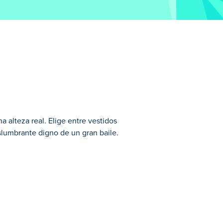
a alteza real. Elige entre vestidos
slumbrante digno de un gran baile.
os de Chicas seleccionados.