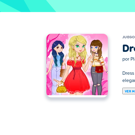
JUEGO
Dr
por
P
Dress 
elegan
VER 
Aquí puedes jugar a Dress Up The Lovely 