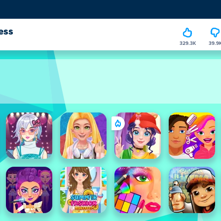
ess
329.3K
39.9