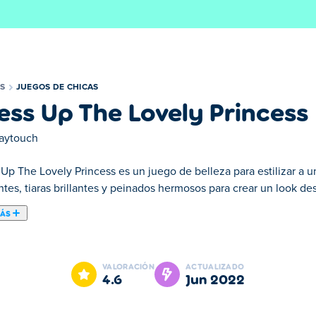
S
JUEGOS DE CHICAS
ess Up The Lovely Princess
laytouch
Up The Lovely Princess es un juego de belleza para estilizar a un
tes, tiaras brillantes y peinados hermosos para crear un look de
MÁS
Princess. Dress Up The Lovely Princess es uno de nuestros Jueg
VALORACIÓN
ACTUALIZADO
4.6
jun 2022