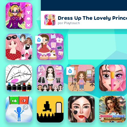
Dress Up The Lovely Princ
por Playtouch