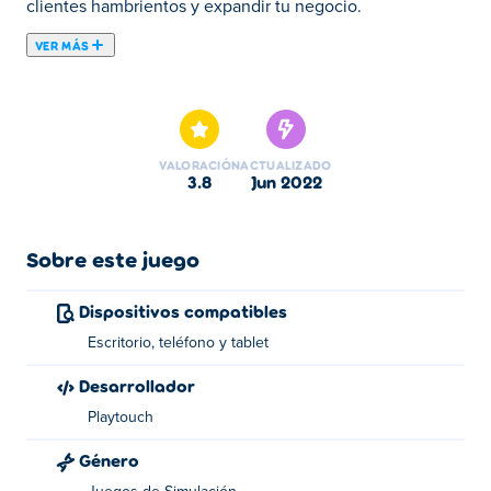
clientes hambrientos y expandir tu negocio.
VER MÁS
Aquí puedes jugar a Doner Kebab STO. Doner Kebab
STO es uno de nuestros Juegos de Chicas
seleccionados.
VALORACIÓN
ACTUALIZADO
3.8
jun 2022
Sobre este juego
Dispositivos compatibles
Escritorio, teléfono y tablet
Desarrollador
Playtouch
Género