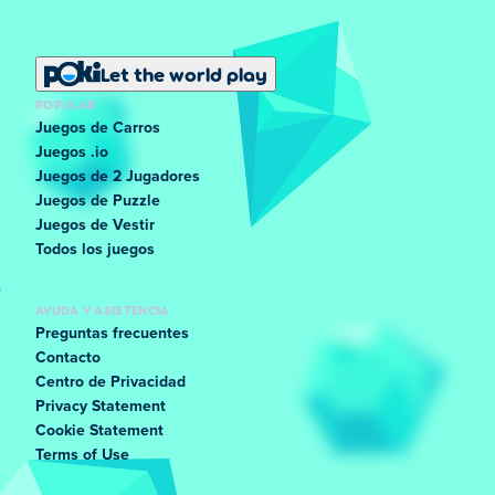
Let the world play
POPULAR
Juegos de Carros
Juegos .io
Juegos de 2 Jugadores
Juegos de Puzzle
Juegos de Vestir
Todos los juegos
AYUDA Y ASISTENCIA
Preguntas frecuentes
Contacto
Centro de Privacidad
Privacy Statement
Cookie Statement
Terms of Use