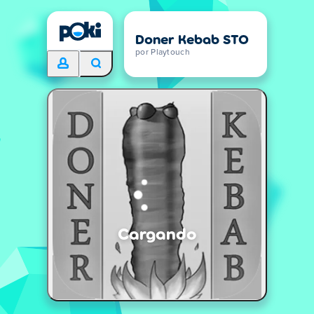
Doner Kebab STO
por Playtouch
Cargando