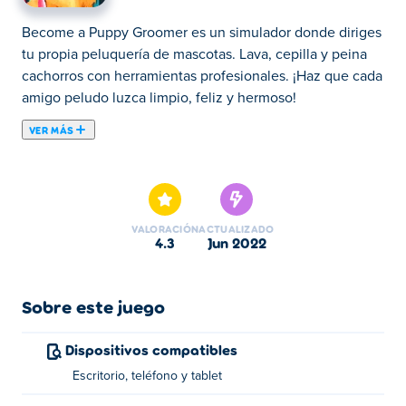
Become a Puppy Groomer es un simulador donde diriges
tu propia peluquería de mascotas. Lava, cepilla y peina
cachorros con herramientas profesionales. ¡Haz que cada
amigo peludo luzca limpio, feliz y hermoso!
VER MÁS
Aquí puedes jugar a Become a Puppy Groomer. Become
a Puppy Groomer es uno de nuestros Juegos de Chicas
seleccionados.
VALORACIÓN
ACTUALIZADO
4.3
jun 2022
Sobre este juego
Dispositivos compatibles
Escritorio, teléfono y tablet