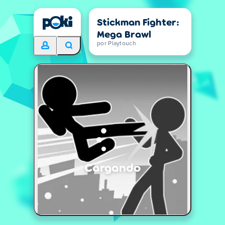
Stickman Fighter:
Mega Brawl
por Playtouch
Cargando