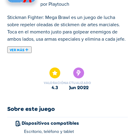
por
Playtouch
Stickman Fighter: Mega Brawl es un juego de lucha
sobre repeler oleadas de stickmen de artes marciales.
Toca en el momento justo para golpear enemigos de
ambos lados, usa armas especiales y elimina a cada jefe.
VER MÁS
Aquí puedes jugar a Stickman Fighter: Mega Brawl.
Stickman Fighter: Mega Brawl es uno de nuestros Juegos
de Stickman seleccionados.
VALORACIÓN
ACTUALIZADO
4.3
jun 2022
Sobre este juego
Dispositivos compatibles
Escritorio, teléfono y tablet