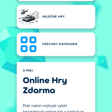
VÁLEČNÉ HRY
VŠECHNY KATEGORIE
O POKI
Online Hry
Zdarma
Poki nabízí nejlepší výběr
bezplatných online her a poskytuje