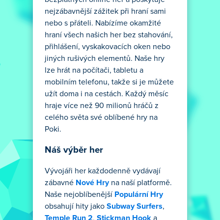
nejzábavnější zážitek při hraní sami
nebo s přáteli. Nabízíme okamžité
hraní všech našich her bez stahování,
přihlášení, vyskakovacích oken nebo
jiných rušivých elementů. Naše hry
lze hrát na počítači, tabletu a
mobilním telefonu, takže si je můžete
užít doma i na cestách. Každý měsíc
hraje více než 90 milionů hráčů z
celého světa své oblíbené hry na
Poki.
Náš výběr her
Vývojáři her každodenně vydávají
zábavné
Nové Hry
na naší platformě.
Naše nejoblíbenější
Populární Hry
obsahují hity jako
Subway Surfers
,
Temple Run 2
,
Stickman Hook
a