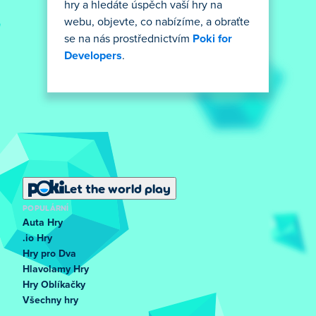
hry a hledáte úspěch vaší hry na
webu, objevte, co nabízíme, a obraťte
se na nás prostřednictvím
Poki for
Developers
.
Let the world play
POPULÁRNÍ
Auta Hry
.io Hry
Hry pro Dva
Hlavolamy Hry
Hry Oblíkačky
Všechny hry