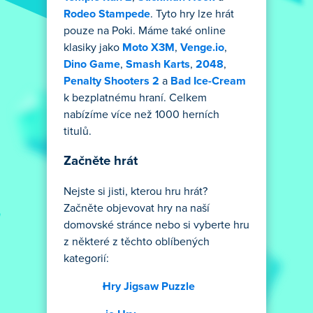
Rodeo Stampede
. Tyto hry lze hrát
pouze na Poki. Máme také online
klasiky jako
Moto X3M
,
Venge.io
,
Dino Game
,
Smash Karts
,
2048
,
Penalty Shooters 2
a
Bad Ice-Cream
k bezplatnému hraní. Celkem
nabízíme více než 1000 herních
titulů.
Začněte hrát
Nejste si jisti, kterou hru hrát?
Začněte objevovat hry na naší
domovské stránce nebo si vyberte hru
z některé z těchto oblíbených
kategorií:
Hry Jigsaw Puzzle