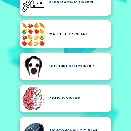
STRATEGIYA OʻYINLARI
MATCH 3 OʻYINLARI
QOʻRQINCHLI OʻYINLAR
AQLIY OʻYINLAR
SICHQONCHALI OʻYINLAR