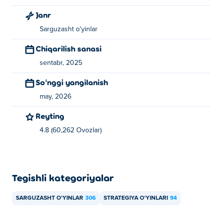
ularning Pokidagi birinchi o'yini!
Janr
Qanday qilib Sort the Court o'yinini o'ynashim
Sarguzasht oʻyinlar
mumkin! bepulmi?
Chiqarilish sanasi
sentabr, 2025
Siz “Sort the Court” oʻyinini oʻynashingiz mumkin! Poki
da bepul.
Soʻnggi yangilanish
Sort the Court o'ynay olamanmi? mobil
may, 2026
qurilmalarda va ish stolida?
Reyting
Sudni tartiblang! kompyuteringizda o'ynashingiz mumkin.
4.8 (60,262 Ovozlar)
Tegishli kategoriyalar
SARGUZASHT OʻYINLAR
306
STRATEGIYA OʻYINLARI
94