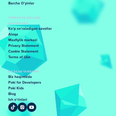
Barcha Oʻyinlar
YORDAM VA QO'LLAB-
QUVVATLASH
Koʻp soʻraladigan savollar
Aloqa
Maxfiylik markazi
Privacy Statement
Cookie Statement
Terms of Use
BIZ BILAN TANISHING
Biz haqimizda
Poki for Developers
Poki Kids
Blog
Ish oʻrinlari