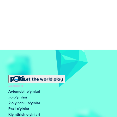
Let the world play
MASHHUR
Avtomobil oʻyinlari
.io oʻyinlari
2 oʻyinchili oʻyinlar
Pazl oʻyinlar
Kiyintirish oʻyinlari