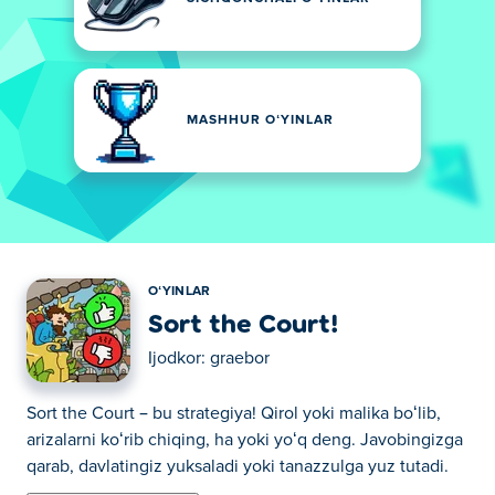
MASHHUR OʻYINLAR
OʻYINLAR
Sort the Court!
Ijodkor:
graebor
Sort the Court – bu strategiya! Qirol yoki malika boʻlib,
arizalarni koʻrib chiqing, ha yoki yoʻq deng. Javobingizga
qarab, davlatingiz yuksaladi yoki tanazzulga yuz tutadi.