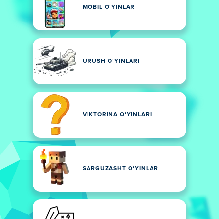
MOBIL OʻYINLAR
URUSH OʻYINLARI
VIKTORINA OʻYINLARI
SARGUZASHT OʻYINLAR