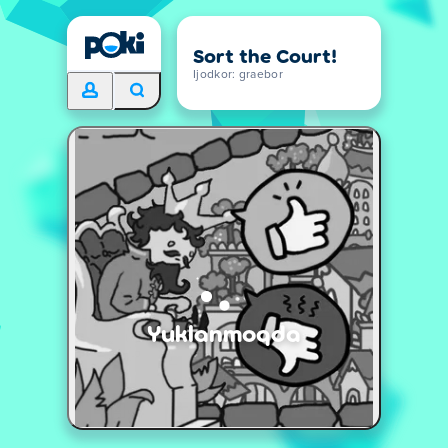
Sort the Court!
Ijodkor: graebor
Yuklanmoqda