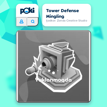
Tower Defense
Mingling
Ijodkor: Zonda Creative Studio
Yuklanmoqda