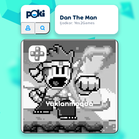
Dan The Man
Ijodkor: Yes2Games
Yuklanmoqda