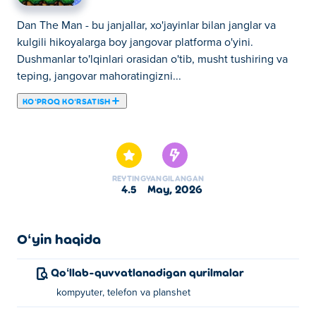
Dan The Man - bu janjallar, xo'jayinlar bilan janglar va
kulgili hikoyalarga boy jangovar platforma o'yini.
Dushmanlar to'lqinlari orasidan o'tib, musht tushiring va
teping, jangovar mahoratingizni...
KOʻPROQ KOʻRSATISH
Dan The Man - bu janjallar, xo'jayinlar bilan janglar va
kulgili hikoyalarga boy jangovar platforma o'yini.
Dushmanlar to'lqinlari orasidan o'tib, musht tushiring va
teping, jangovar mahoratingizni oshiring va kulgili retro
REYTING
YANGILANGAN
uslubidagi kampaniyada o'zingizni ulkan qurollar arsenali
4.5
may, 2026
bilan qurollang. Har bir bosqich sizga katta qiyinchiliklar
va aqldan ozgan xo'jayinlarni olib keladi, shuning uchun
darajangizni oshirishda va tebranishda davom eting. Agar
Oʻyin haqida
siz klassik arkada janglarini va komediyani yaxshi
ko'rsangiz, bu siz uchun. Kiring va musht tashlashni
Qoʻllab-quvvatlanadigan qurilmalar
boshlang!
kompyuter, telefon va planshet