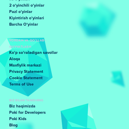
2 oʻyinchili oʻyinlar
Pazl oʻyinlar
Kiyintirish oʻyinlari
Barcha Oʻyinlar
YORDAM VA QO'LLAB-
QUVVATLASH
Koʻp soʻraladigan savollar
Aloqa
Maxfiylik markazi
Privacy Statement
Cookie Statement
Terms of Use
BIZ BILAN TANISHING
Biz haqimizda
Poki for Developers
Poki Kids
Blog