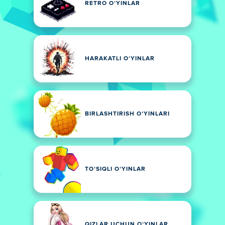
RETRO OʻYINLAR
HARAKATLI OʻYINLAR
BIRLASHTIRISH OʻYINLARI
TOʻSIQLI OʻYINLAR
QIZLAR UCHUN OʻYINLAR