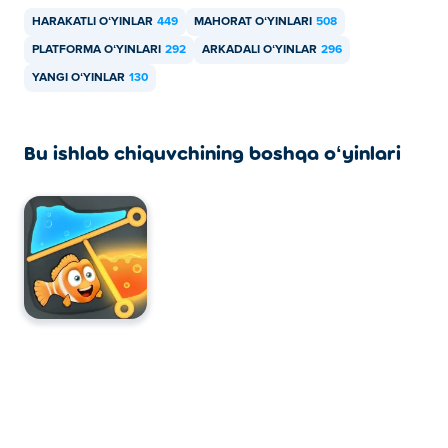
HARAKATLI OʻYINLAR
449
MAHORAT OʻYINLARI
508
PLATFORMA OʻYINLARI
292
ARKADALI OʻYINLAR
296
YANGI OʻYINLAR
130
Bu ishlab chiquvchining boshqa oʻyinlari