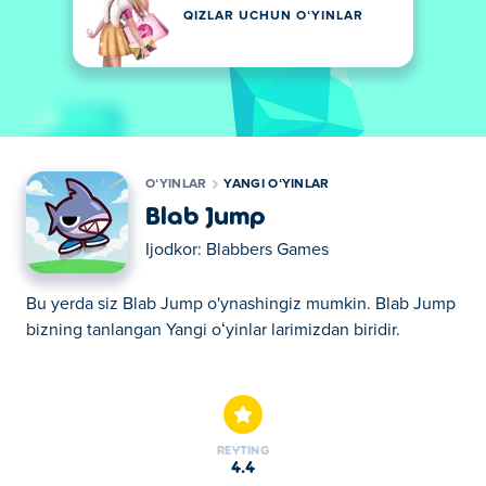
QIZLAR UCHUN OʻYINLAR
OʻYINLAR
YANGI OʻYINLAR
Blab Jump
Ijodkor:
Blabbers Games
Bu yerda siz Blab Jump o'ynashingiz mumkin. Blab Jump
bizning tanlangan Yangi oʻyinlar larimizdan biridir.
Bu yerda siz Blab Jump o'ynashingiz mumkin. Blab Jump
bizning tanlangan Yangi oʻyinlar larimizdan biridir.
REYTING
4.4