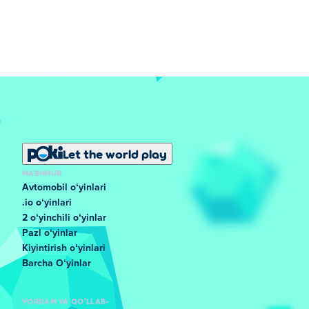
Let the world play
MASHHUR
Avtomobil oʻyinlari
.io oʻyinlari
2 oʻyinchili oʻyinlar
Pazl oʻyinlar
Kiyintirish oʻyinlari
Barcha Oʻyinlar
YORDAM VA QO'LLAB-