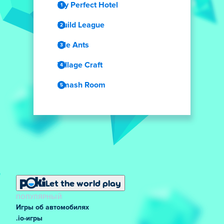
My Perfect Hotel
Build League
Idle Ants
Village Craft
Smash Room
Let the world play
ПОПУЛЯРНЫЙ
Игры об автомобилях
.io-игры